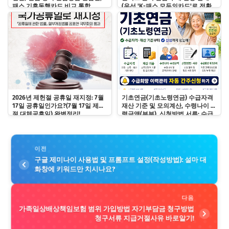
패스 기후동행카드 비교 통합
(우선 'K-패스 모두의카드'로 전환
하기)
2026년 제헌절 공휴일 재지정: 7월
기초연금(기초노령연금) 수급자격
17일 공휴일인가요?(7월 17일 제헌
재산 기준 및 모의계산, 수령나이 수
절 대체공휴일) 완벽정리!
령금액(부부), 신청방법 서류: 수급
희망 이력관리 자동 간주신청하기
이전
구글 제미나이 사용법 및 프롬프트 설정(작성방법): 설마 대
화창에 키워드만 치시나요?
다음
가족일상배상책임보험 범위 가입방법 자기부담금 청구방법
청구서류 지급거절사유 바로알기!