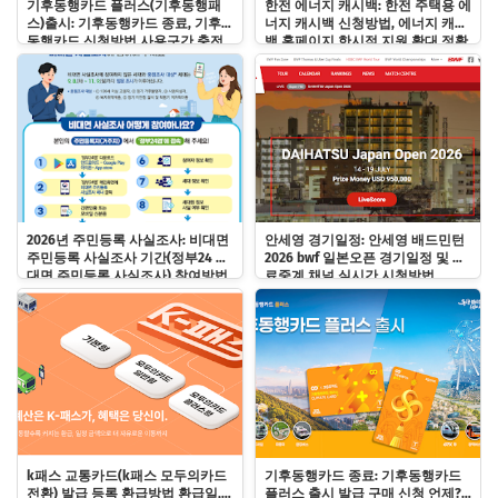
기후동행카드 플러스(기후동행패
한전 에너지 캐시백: 한전 주택용 에
스)출시: 기후동행카드 종료, 기후
너지 캐시백 신청방법, 에너지 캐시
동행카드 신청방법 사용구간 충전
백 홈페이지 한시적 지원 확대 정확
사용법
히 알기!
2026년 주민등록 사실조사: 비대면
안세영 경기일정: 안세영 배드민턴
주민등록 사실조사 기간(정부24 비
2026 bwf 일본오픈 경기일정 및 무
대면 주민등록 사실조사) 참여방법
료중계 채널 실시간 시청방법
및 과태료 바로알기!
k패스 교통카드(k패스 모두의카드
기후동행카드 종료: 기후동행카드
전환) 발급 등록 환급방법 환급일, k
플러스 출시 발급 구매 신청 언제?