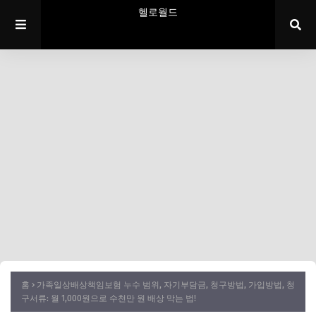
헬로월드
홈
가족일상배상책임보험 누수 범위, 자기부담금, 청구방법, 가입방법, 청
구서류: 월 1,000원으로 수천만 원 배상 막는 법!