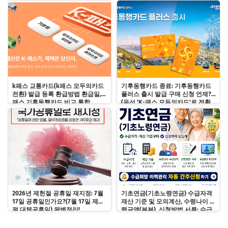
및 과태료 바로알기!
k패스 교통카드(k패스 모두의카드
기후동행카드 종료: 기후동행카드
전환) 발급 등록 환급방법 환급일, k
플러스 출시 발급 구매 신청 언제?
패스 기후동행카드 비교 통합
(우선 'K-패스 모두의카드'로 전환
하기)
2026년 제헌절 공휴일 재지정: 7월
기초연금(기초노령연금) 수급자격
17일 공휴일인가요?(7월 17일 제헌
재산 기준 및 모의계산, 수령나이 수
절 대체공휴일) 완벽정리!
령금액(부부), 신청방법 서류: 수급
희망 이력관리 자동 간주신청하기