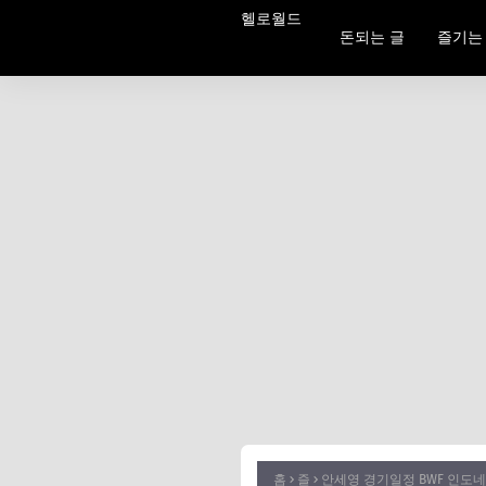
헬로월드
돈되는 글
즐기는
홈
즐
안세영 경기일정 BWF 인도네시