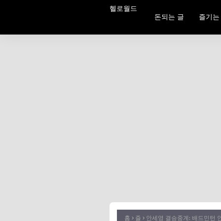
헬로월드
돈되는 글
즐기는
홈
즐
안세영 결승중계: 배드민턴 안