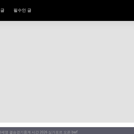
 글
필수인 글
세영 결승경기중계 시간 2026 싱가포르 오픈 bwf