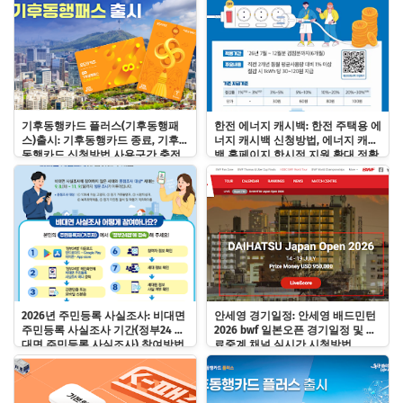
기후동행카드 플러스(기후동행패
한전 에너지 캐시백: 한전 주택용 에
스)출시: 기후동행카드 종료, 기후
너지 캐시백 신청방법, 에너지 캐시
동행카드 신청방법 사용구간 충전
백 홈페이지 한시적 지원 확대 정확
사용법
히 알기!
2026년 주민등록 사실조사: 비대면
안세영 경기일정: 안세영 배드민턴
주민등록 사실조사 기간(정부24 비
2026 bwf 일본오픈 경기일정 및 무
대면 주민등록 사실조사) 참여방법
료중계 채널 실시간 시청방법
및 과태료 바로알기!