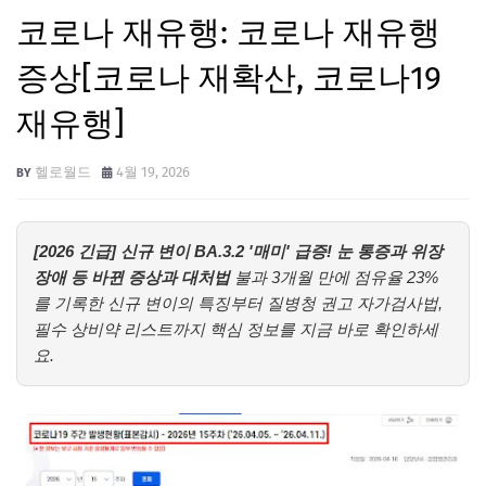
코로나 재유행: 코로나 재유행
증상[코로나 재확산, 코로나19
재유행]
헬로월드
4월 19, 2026
[2026 긴급] 신규 변이 BA.3.2 '매미' 급증! 눈 통증과 위장
장애 등 바뀐 증상과 대처법
불과 3개월 만에 점유율 23%
를 기록한 신규 변이의 특징부터 질병청 권고 자가검사법,
필수 상비약 리스트까지 핵심 정보를 지금 바로 확인하세
요.