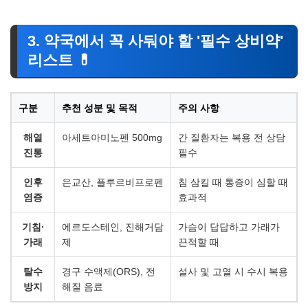
3. 약국에서 꼭 사둬야 할 '필수 상비약'
리스트 💊
구분
추천 성분 및 목적
주의 사항
해열
아세트아미노펜 500mg
간 질환자는 복용 전 상담
진통
필수
인후
은교산, 플루르비프로펜
침 삼킬 때 통증이 심할 때
염증
효과적
기침·
에르도스테인, 진해거담
가슴이 답답하고 가래가
가래
제
끈적할 때
탈수
경구 수액제(ORS), 전
설사 및 고열 시 수시 복용
방지
해질 음료