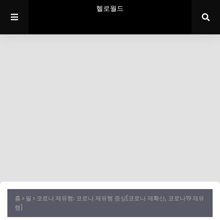
헬로월드
홈
필
코로나 재유행: 코로나 재유행 증상[코로나 재확산, 코로나19 재유
행]