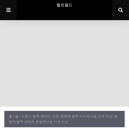
헬로월드
홈
필
쓰레기 봉투 20리터 가격: 종량제 봉투 타지역사용 가격 인상, 종
량제 봉투 판매처 종량제닷컴 가격 인상