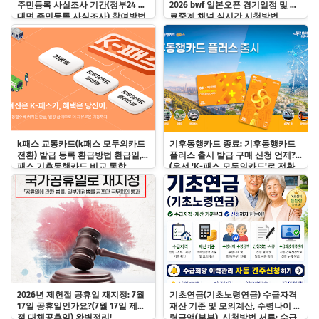
주민등록 사실조사 기간(정부24 비
2026 bwf 일본오픈 경기일정 및 무
대면 주민등록 사실조사) 참여방법
료중계 채널 실시간 시청방법
및 과태료 바로알기!
k패스 교통카드(k패스 모두의카드
기후동행카드 종료: 기후동행카드
전환) 발급 등록 환급방법 환급일, k
플러스 출시 발급 구매 신청 언제?
패스 기후동행카드 비교 통합
(우선 'K-패스 모두의카드'로 전환
하기)
2026년 제헌절 공휴일 재지정: 7월
기초연금(기초노령연금) 수급자격
17일 공휴일인가요?(7월 17일 제헌
재산 기준 및 모의계산, 수령나이 수
절 대체공휴일) 완벽정리!
령금액(부부), 신청방법 서류: 수급