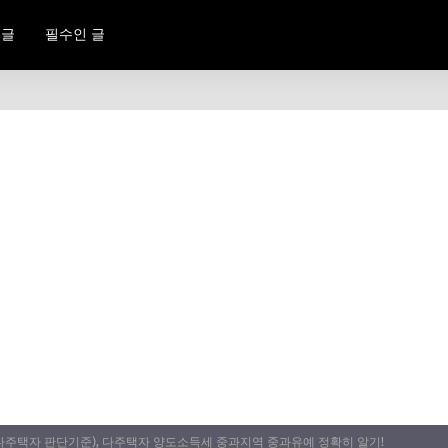
 글
필수인 글
다주택자 판단기준), 다주택자 양도소득세 중과지역 중과유예 정확히 알기!