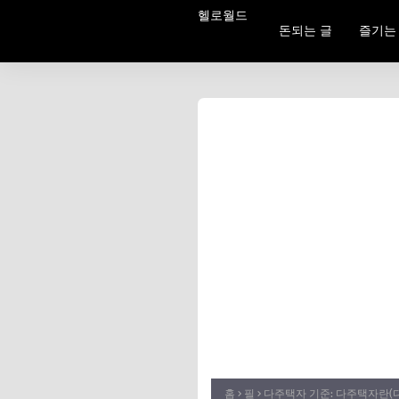
헬로월드
돈되는 글
즐기는
홈
필
다주택자 기준: 다주택자란(