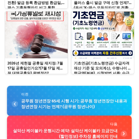
전환) 발급 등록 환급방법 환급일, k
플러스 출시 발급 구매 신청 언제?
패스 기후동행카드 비교 통합
(우선 'K-패스 모두의카드'로 전환
하기)
2026년 제헌절 공휴일 재지정: 7월
기초연금(기초노령연금) 수급자격
17일 공휴일인가요?(7월 17일 제헌
재산 기준 및 모의계산, 수령나이 수
절 대체공휴일) 완벽정리!
령금액(부부), 신청방법 서류: 수급
희망 이력관리 자동 간주신청하기
이전
공무원 정년연장 65세 시행 시기: 공무원 정년연장안 내용과
정년연장 시기는 언제? (공무원 정년나이)
다음
설악산 케이블카 운행시간 예약: 설악산 케이블카 요금안내
(할인정보) 주차장 홈페이지 안내