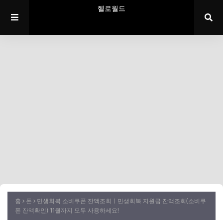
헬로월드
홈
돈
민생회복 소비쿠폰 잔액조회ㅣ민생회복 지원금 잔액조회(소비쿠
폰 잔액확인) 11월까지 모두 사용하세요!