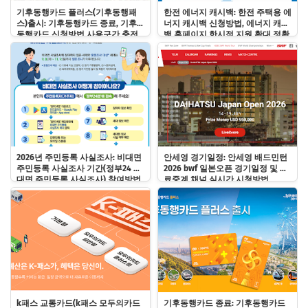
기후동행카드 플러스(기후동행패
한전 에너지 캐시백: 한전 주택용 에
스)출시: 기후동행카드 종료, 기후
너지 캐시백 신청방법, 에너지 캐시
동행카드 신청방법 사용구간 충전
백 홈페이지 한시적 지원 확대 정확
사용법
히 알기!
2026년 주민등록 사실조사: 비대면
안세영 경기일정: 안세영 배드민턴
주민등록 사실조사 기간(정부24 비
2026 bwf 일본오픈 경기일정 및 무
대면 주민등록 사실조사) 참여방법
료중계 채널 실시간 시청방법
및 과태료 바로알기!
k패스 교통카드(k패스 모두의카드
기후동행카드 종료: 기후동행카드