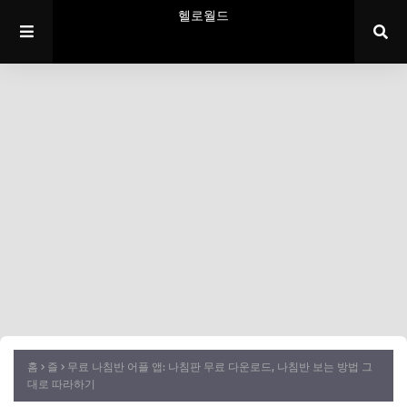
헬로월드
홈
즐
무료 나침반 어플 앱: 나침판 무료 다운로드, 나침반 보는 방법 그
대로 따라하기