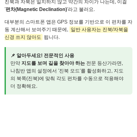
진북과 자북은 일치하지 않고 약간의 차이가 나는데, 이걸
'
편차(Magnetic Declination)
'라고 불러요.
대부분의 스마트폰 앱은 GPS 정보를 기반으로 이 편차를 자
동 계산해서 보여주기 때문에,
일반 사용자는 진북/자북을
신경 쓰지 않아도
됩니다.
📌 알아두세요! 전문적인 사용
만약
지도를 보며 길을 찾아야 하는
전문 등산가라면,
나침반 앱의 설정에서 '진북 모드'를 활성화하고, 지도
의 북쪽(진북)에 맞춰 각도 편차를 수동으로 적용해야
더 정확해요.
👉 내 국민연금 많이 받는 법, 30대 이상 필독!