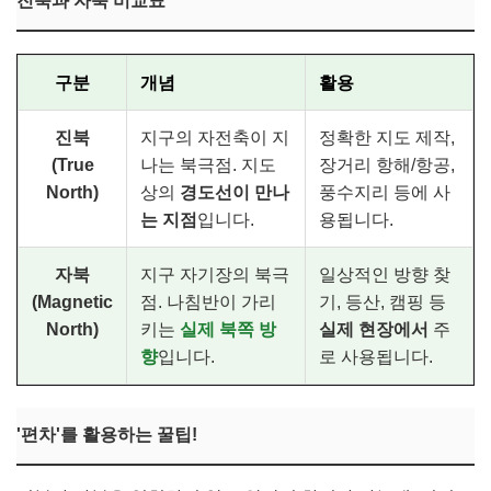
진북과 자북 비교표
구분
개념
활용
진북
지구의 자전축이 지
정확한 지도 제작,
(True
나는 북극점. 지도
장거리 항해/항공,
North)
상의
경도선이 만나
풍수지리 등에 사
는 지점
입니다.
용됩니다.
자북
지구 자기장의 북극
일상적인 방향 찾
(Magnetic
점. 나침반이 가리
기, 등산, 캠핑 등
North)
키는
실제 북쪽 방
실제 현장에서
주
향
입니다.
로 사용됩니다.
'편차'를 활용하는 꿀팁!