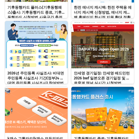
기후동행카드 플러스(기후동행패
한전 에너지 캐시백: 한전 주택용 에
스)출시: 기후동행카드 종료, 기후
너지 캐시백 신청방법, 에너지 캐시
동행카드 신청방법 사용구간 충전
백 홈페이지 한시적 지원 확대 정확
사용법
히 알기!
2026년 주민등록 사실조사: 비대면
안세영 경기일정: 안세영 배드민턴
주민등록 사실조사 기간(정부24 비
2026 bwf 일본오픈 경기일정 및 무
대면 주민등록 사실조사) 참여방법
료중계 채널 실시간 시청방법
및 과태료 바로알기!
k패스 교통카드(k패스 모두의카드
기후동행카드 종료: 기후동행카드