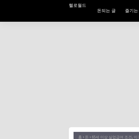
헬로월드
돈되는 글
즐기는
홈
돈
65세 이상 실업급여 조건, 