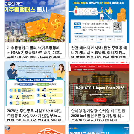
기후동행카드 플러스(기후동행패
한전 에너지 캐시백: 한전 주택용 에
스)출시: 기후동행카드 종료, 기후
너지 캐시백 신청방법, 에너지 캐시
동행카드 신청방법 사용구간 충전
백 홈페이지 한시적 지원 확대 정확
사용법
히 알기!
2026년 주민등록 사실조사: 비대면
안세영 경기일정: 안세영 배드민턴
주민등록 사실조사 기간(정부24 비
2026 bwf 일본오픈 경기일정 및 무
대면 주민등록 사실조사) 참여방법
료중계 채널 실시간 시청방법
및 과태료 바로알기!