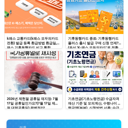
k패스 교통카드(k패스 모두의카드
기후동행카드 종료: 기후동행카드
전환) 발급 등록 환급방법 환급일, k
플러스 출시 발급 구매 신청 언제?
패스 기후동행카드 비교 통합
(우선 'K-패스 모두의카드'로 전환
하기)
2026년 제헌절 공휴일 재지정: 7월
기초연금(기초노령연금) 수급자격
17일 공휴일인가요?(7월 17일 제헌
재산 기준 및 모의계산, 수령나이 수
절 대체공휴일) 완벽정리!
령금액(부부), 신청방법 서류: 수급
희망 이력관리 자동 간주신청하기
이전